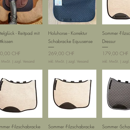
Schnellansicht
Schnellansicht
Schnellan
telglück - Reitpad mit
Holuhorse - Korrektur
Sommer -Filzs
ttkissen
Schabracke Equusense
Dressur
is
Preis
Preis
0,00 CHF
269,00 CHF
179,00 CHF
l. MwSt.
|
zzgl. Versand
inkl. MwSt.
|
zzgl. Versand
inkl. MwSt.
|
zzgl
Schnellansicht
Schnellansicht
Schnellan
mmer -Filzschabracke
Sommer -Filzschabracke
Sommer -Scha