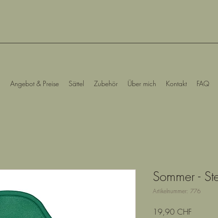
Angebot & Preise
Sättel
Zubehör
Über mich
Kontakt
FAQ
Sommer - St
Artikelnummer: 776
Preis
19,90 CHF