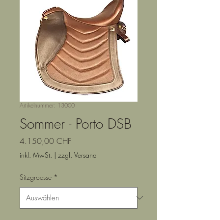
Artikelnummer: 13000
Sommer - Porto DSB
Preis
4.150,00 CHF
inkl. MwSt.
|
zzgl. Versand
Sitzgroesse
*