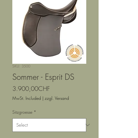
SKU: 3500
Sommer - Esprit DS
Price
3.900,00CHF
MwSt. Included
|
zzgl. Versand
Sitzgroesse
*