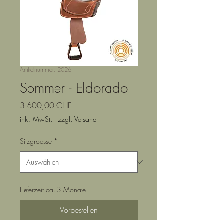
Artikelnummer: 2026
Sommer - Eldorado
Preis
3.600,00 CHF
inkl. MwSt.
|
zzgl. Versand
Sitzgroesse
*
Lieferzeit ca. 3 Monate
Vorbestellen