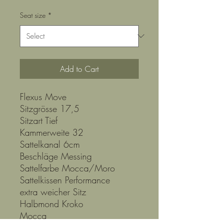
Seat size
*
Add to Cart
Flexus Move
Sitzgrösse 17,5
Sitzart Tief
Kammerweite 32
Sattelkanal 6cm
Beschläge Messing
Sattelfarbe Mocca/Moro
Sattelkissen Performance
extra weicher Sitz
Halbmond Kroko
Mocca